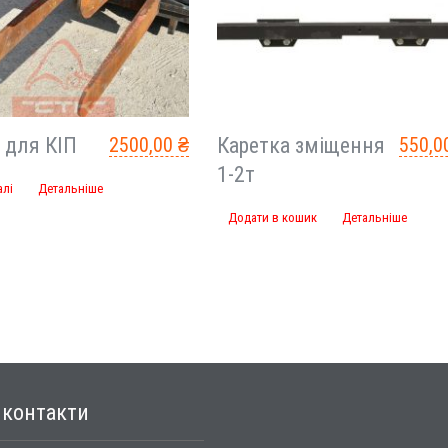
 для КІП
2500,00
₴
Каретка зміщення
550,0
1-2т
алі
Детальніше
Додати в кошик
Детальніше
і
контакти