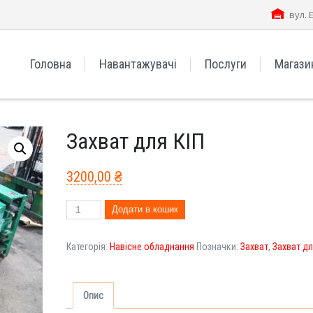
вул. 
Головна
Навантажувачі
Послуги
Магази
Захват для КІП
3200,00
₴
Захват
Додати в кошик
для
КІП
Категорія:
Навісне обладнання
Позначки:
Захват
,
Захват дл
кількість
Опис