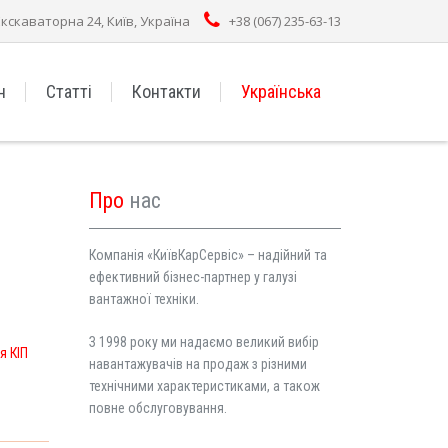
Екскаваторна 24, Київ, Україна
+38 (067) 235-63-13
н
Статті
Контакти
Українська
Про
нас
Компанія «КиївКарСервіс» – надійний та
ефективний бізнес-партнер у галузі
вантажної техніки.
З 1998 року ми надаємо великий вибір
я КІП
навантажувачів на продаж з різними
технічними характеристиками, а також
повне обслуговування.