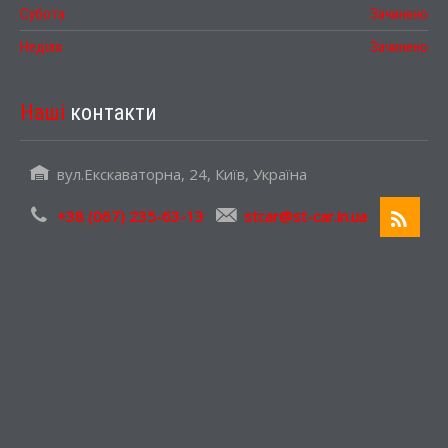
Субота
Зачинено
Неділя
Зачинено
Наші
контакти
вул.Екскаваторна, 24, Київ, Україна
+38 (067) 235-63-13
stcar@st-car.in.ua