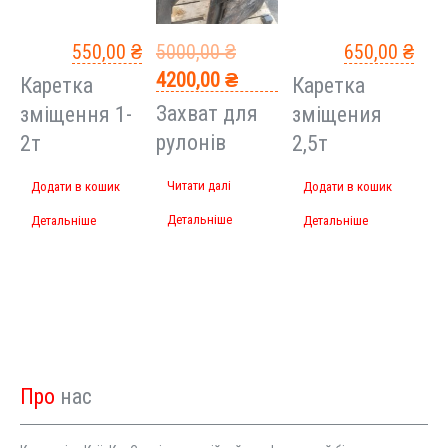
550,00
₴
5000,00
₴
650,00
₴
Оригінальна
Поточна
4200,00
₴
Каретка
Каретка
ціна:
ціна:
Захват для
зміщення 1-
зміщения
5000,00 ₴.
4200,00 ₴.
рулонів
2т
2,5т
Читати далі
Додати в кошик
Додати в кошик
Детальніше
Детальніше
Детальніше
Про
нас