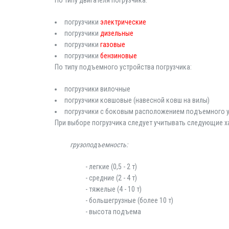
По типу двигателя погрузчика:
погрузчики
электрические
погрузчики
дизельные
погрузчики
газовые
погрузчики
бензиновые
По типу подъемного устройства погрузчика:
погрузчики вилочные
погрузчики ковшовые (навесной ковш на вилы)
погрузчики с боковым расположением подъемного 
При выборе погрузчика следует учитывать следующие х
грузоподъемность:
- легкие (0,5 - 2 т)
- средние (2 - 4 т)
- тяжелые (4 - 10 т)
- большегрузные (более 10 т)
- высота подъема