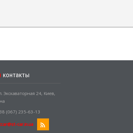
и
контакты
. Экскаваторная 24, Киев,
на
38 (067) 235-63-13
tcar@st-car.in.ua